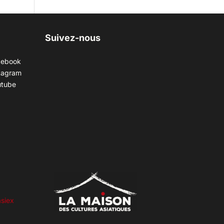
Suivez-nous
cebook
tagram
utube
siex