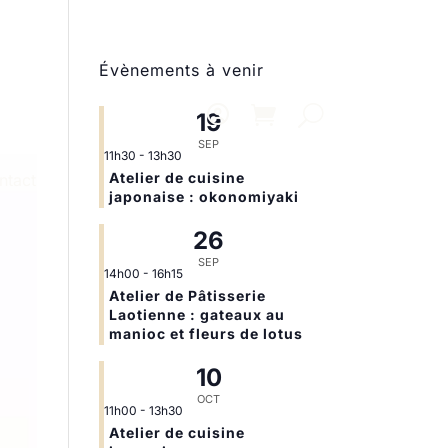
Évènements à venir
19
SEP
11h30
-
13h30
Atelier de cuisine
ntact
japonaise : okonomiyaki
26
SEP
14h00
-
16h15
Atelier de Pâtisserie
Laotienne : gateaux au
manioc et fleurs de lotus
10
OCT
11h00
-
13h30
Atelier de cuisine