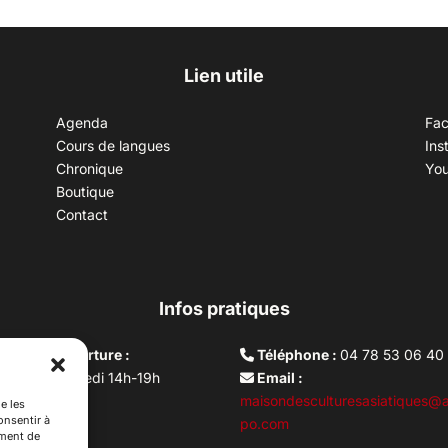
Lien utile
Agenda
Fa
Cours de langues
Ins
Chronique
Yo
Boutique
Contact
Infos pratiques
aires d’ouverture :
Téléphone :
04 78 53 06 40
rdi au vendredi 14h-19h
Email :
i 10h –17h
maisondesculturesasiatiques@a
e les
onsentir à
ture lundi
po.com
ement de