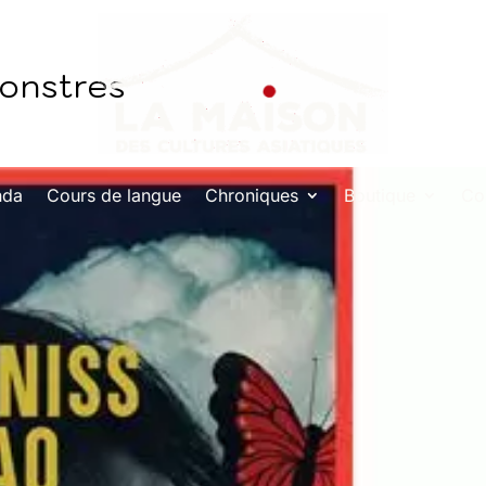
onstres
nda
Cours de langue
Chroniques
Boutique
Co