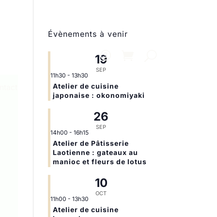
Évènements à venir
19
SEP
11h30
-
13h30
Atelier de cuisine
ntact
japonaise : okonomiyaki
26
SEP
14h00
-
16h15
Atelier de Pâtisserie
Laotienne : gateaux au
manioc et fleurs de lotus
10
OCT
11h00
-
13h30
Atelier de cuisine