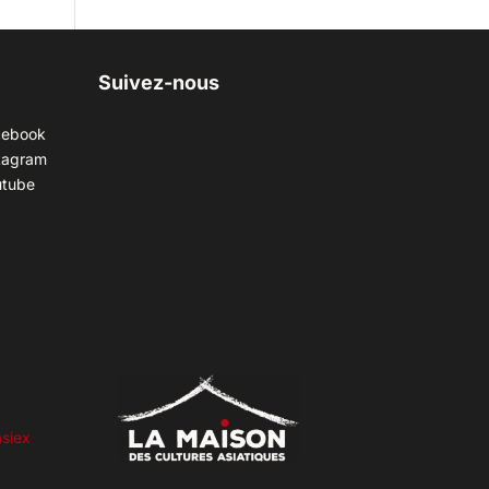
Suivez-nous
cebook
tagram
utube
siex