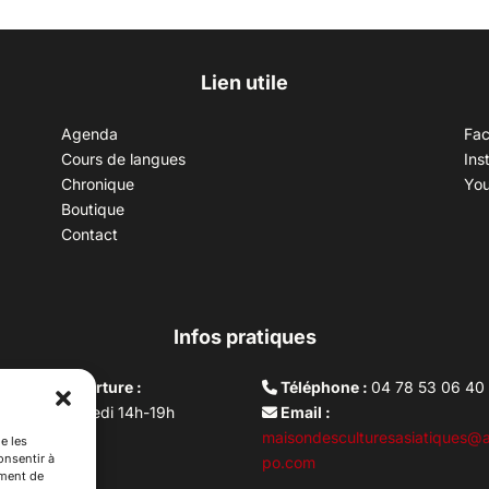
Lien utile
Agenda
Fa
Cours de langues
Ins
Chronique
Yo
Boutique
Contact
Infos pratiques
aires d’ouverture :
Téléphone :
04 78 53 06 40
rdi au vendredi 14h-19h
Email :
i 10h –17h
maisondesculturesasiatiques@a
e les
onsentir à
ture lundi
po.com
ement de