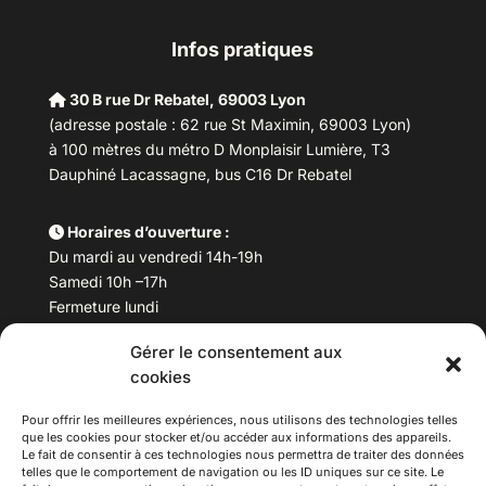
Infos pratiques
30 B rue Dr Rebatel, 69003 Lyon
(adresse postale : 62 rue St Maximin, 69003 Lyon)
à 100 mètres du métro D Monplaisir Lumière, T3
Dauphiné Lacassagne, bus C16 Dr Rebatel
Horaires d’ouverture :
Du mardi au vendredi 14h-19h
Samedi 10h –17h
Fermeture lundi
Gérer le consentement aux
Téléphone :
04 78 53 06 40
cookies
Email :
maisondesculturesasiatiques@asiexpo.com
Pour offrir les meilleures expériences, nous utilisons des technologies telles
que les cookies pour stocker et/ou accéder aux informations des appareils.
Le fait de consentir à ces technologies nous permettra de traiter des données
telles que le comportement de navigation ou les ID uniques sur ce site. Le