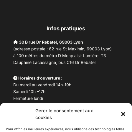
Infos pratiques
30 B rue Dr Rebatel, 69003 Lyon
(adresse postale : 62 rue St Maximin, 69003 Lyon)
à 100 mètres du métro D Monplaisir Lumière, T3
Dauphiné Lacassagne, bus C16 Dr Rebatel
Horaires d’ouverture :
Du mardi au vendredi 14h-19h
Samedi 10h –17h
Fermeture lundi
Gérer le consentement aux
Téléphone :
04 78 53 06 40
cookies
Email :
maisondesculturesasiatiques@asiexpo.com
Pour offrir les meilleures expériences, nous utilisons des technologies telles