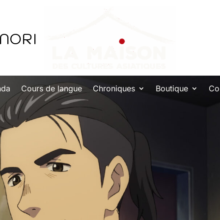
INORI
nda
Cours de langue
Chroniques
Boutique
Co