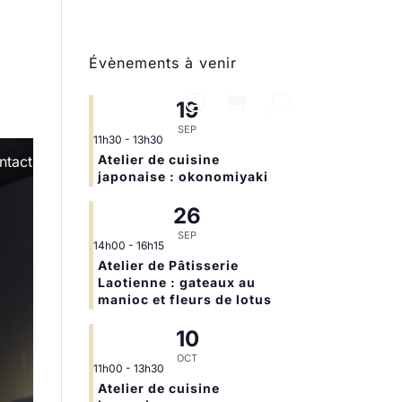
Évènements à venir
19
SEP
11h30
-
13h30
Atelier de cuisine
ntact
japonaise : okonomiyaki
26
SEP
14h00
-
16h15
Atelier de Pâtisserie
Laotienne : gateaux au
manioc et fleurs de lotus
10
OCT
11h00
-
13h30
Atelier de cuisine