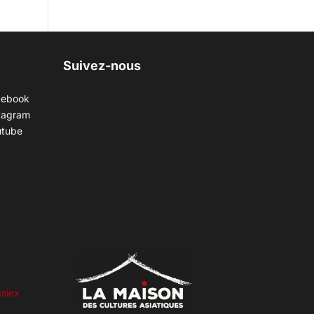
Suivez-nous
cebook
tagram
utube
siex