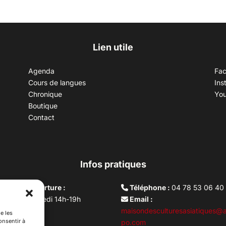
Lien utile
Agenda
Fa
Cours de langues
Ins
Chronique
Yo
Boutique
Contact
Infos pratiques
aires d’ouverture :
Téléphone :
04 78 53 06 40
rdi au vendredi 14h-19h
Email :
i 10h –17h
maisondesculturesasiatiques@a
e les
onsentir à
ture lundi
po.com