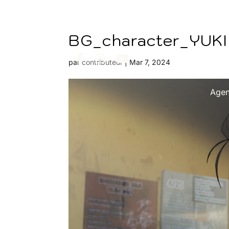
BG_character_YUK
par
contributeur
|
Mar 7, 2024
Age