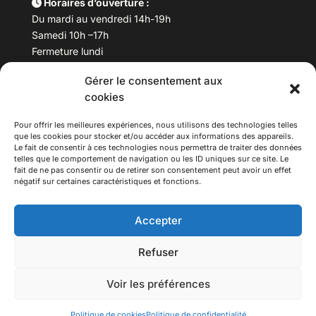
Horaires d’ouverture :
Du mardi au vendredi 14h-19h
Samedi 10h –17h
Fermeture lundi
Gérer le consentement aux
Téléphone :
04 78 53 06 40
cookies
Email :
maisondesculturesasiatiques@asiexpo.com
Pour offrir les meilleures expériences, nous utilisons des technologies telles
que les cookies pour stocker et/ou accéder aux informations des appareils.
Le fait de consentir à ces technologies nous permettra de traiter des données
telles que le comportement de navigation ou les ID uniques sur ce site. Le
fait de ne pas consentir ou de retirer son consentement peut avoir un effet
négatif sur certaines caractéristiques et fonctions.
Accepter
Refuser
© 2026 Asiexpo — Maison des Cultures Asiatiques.
Voir les préférences
Tous droits réservés.
Politique de cookies
Politique de confidentialité