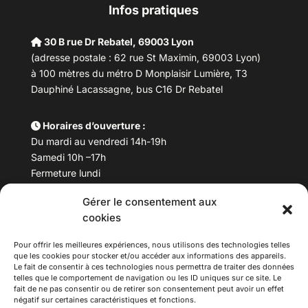
Infos pratiques
30 B rue Dr Rebatel, 69003 Lyon
(adresse postale : 62 rue St Maximin, 69003 Lyon)
à 100 mètres du métro D Monplaisir Lumière, T3
Dauphiné Lacassagne, bus C16 Dr Rebatel
Horaires d’ouverture :
Du mardi au vendredi 14h-19h
Samedi 10h –17h
Fermeture lundi
Gérer le consentement aux
Téléphone :
04 78 53 06 40
cookies
Email :
maisondesculturesasiatiques@asiexpo.com
Pour offrir les meilleures expériences, nous utilisons des technologies telles
que les cookies pour stocker et/ou accéder aux informations des appareils.
Le fait de consentir à ces technologies nous permettra de traiter des données
telles que le comportement de navigation ou les ID uniques sur ce site. Le
fait de ne pas consentir ou de retirer son consentement peut avoir un effet
négatif sur certaines caractéristiques et fonctions.