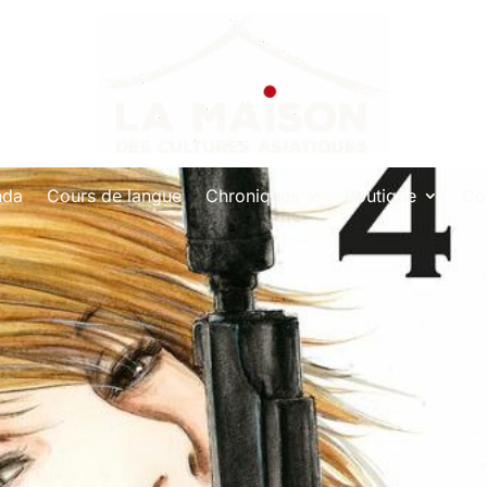
nda
Cours de langue
Chroniques
Boutique
Co