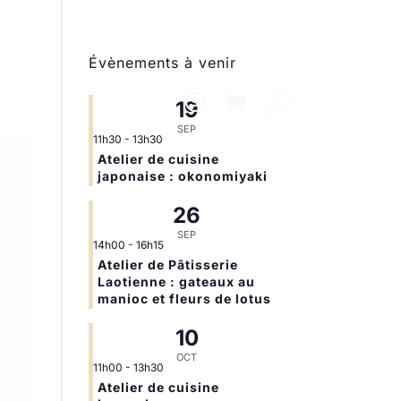
Évènements à venir
19
SEP
11h30
-
13h30
Atelier de cuisine
ntact
japonaise : okonomiyaki
26
SEP
14h00
-
16h15
Atelier de Pâtisserie
Laotienne : gateaux au
manioc et fleurs de lotus
10
OCT
11h00
-
13h30
Atelier de cuisine