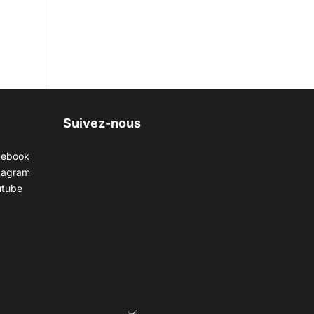
Suivez-nous
cebook
tagram
utube