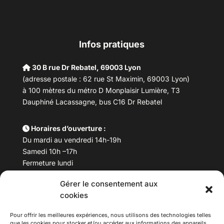
Infos pratiques
30 B rue Dr Rebatel, 69003 Lyon
(adresse postale : 62 rue St Maximin, 69003 Lyon)
à 100 mètres du métro D Monplaisir Lumière, T3
Dauphiné Lacassagne, bus C16 Dr Rebatel
Horaires d’ouverture :
Du mardi au vendredi 14h-19h
Samedi 10h –17h
Fermeture lundi
Gérer le consentement aux
Téléphone :
04 78 53 06 40
cookies
Email :
maisondesculturesasiatiques@asiexpo.com
Pour offrir les meilleures expériences, nous utilisons des technologies telles
que les cookies pour stocker et/ou accéder aux informations des appareils.