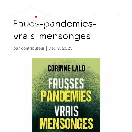
Faues-pandemies-
vrais-mensonges
par
contributeur
|
Déc 3, 2025