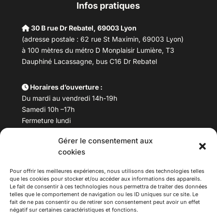
Infos pratiques
30 B rue Dr Rebatel, 69003 Lyon
(adresse postale : 62 rue St Maximin, 69003 Lyon)
à 100 mètres du métro D Monplaisir Lumière, T3
Dauphiné Lacassagne, bus C16 Dr Rebatel
Horaires d’ouverture :
Du mardi au vendredi 14h-19h
Samedi 10h –17h
Fermeture lundi
Gérer le consentement aux
Téléphone :
04 78 53 06 40
cookies
Email :
maisondesculturesasiatiques@asiexpo.com
Pour offrir les meilleures expériences, nous utilisons des technologies telles
que les cookies pour stocker et/ou accéder aux informations des appareils.
Le fait de consentir à ces technologies nous permettra de traiter des données
telles que le comportement de navigation ou les ID uniques sur ce site. Le
fait de ne pas consentir ou de retirer son consentement peut avoir un effet
négatif sur certaines caractéristiques et fonctions.