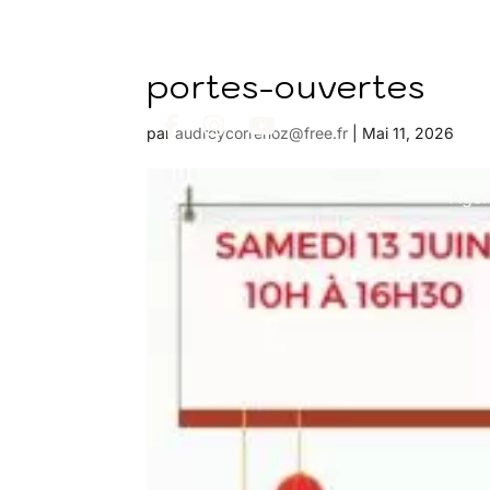
portes-ouvertes
par
audreycorrenoz@free.fr
|
Mai 11, 2026
Age