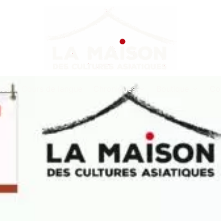
nda
Cours de langue
Chroniques
Boutique
Co