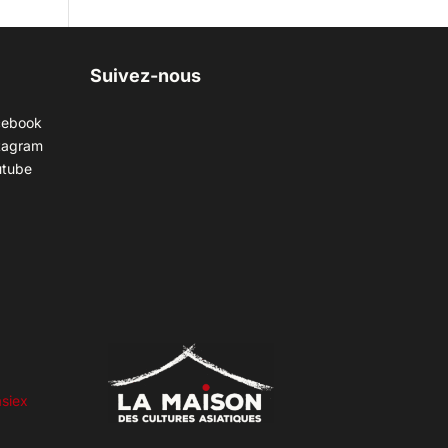
Suivez-nous
cebook
tagram
utube
siex