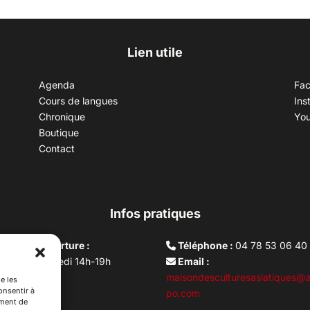
Lien utile
Agenda
Fa
Cours de langues
Ins
Chronique
Yo
Boutique
Contact
Infos pratiques
aires d’ouverture :
Téléphone :
04 78 53 06 40
rdi au vendredi 14h-19h
Email :
i 10h –17h
maisondesculturesasiatiques@a
e les
onsentir à
ture lundi
po.com
ement de