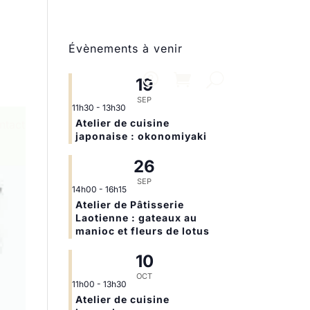
Évènements à venir
19
SEP
11h30
-
13h30
Atelier de cuisine
ntact
japonaise : okonomiyaki
26
SEP
14h00
-
16h15
Atelier de Pâtisserie
Laotienne : gateaux au
manioc et fleurs de lotus
10
OCT
11h00
-
13h30
Atelier de cuisine