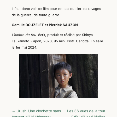
Il faut donc voir ce film pour ne pas oublier les ravages
de la guerre, de toute guerre.
Camille DOUZELET et Pierrick SAUZON
L’ombre du feu
écrit, produit et réalisé par
Shinya
Tsukamoto.
Japon, 2023, 95 min.
D
istr. Carlotta. En salle
le 1
er
mai 202
4
.
←
Urushi Une clochette sans
Les 36 vues de la tour
battant d’Aki Shimazaki
Eiffel d’Henri Rivière