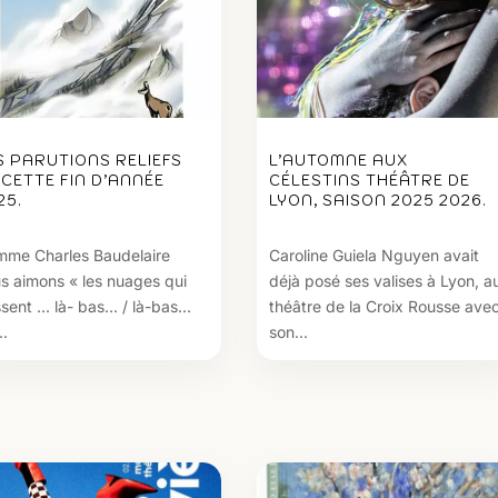
S PARUTIONS RELIEFS
L’AUTOMNE AUX
 CETTE FIN D’ANNÉE
CÉLESTINS THÉÂTRE DE
25.
LYON, SAISON 2025 2026.
me Charles Baudelaire
Caroline Guiela Nguyen avait
s aimons « les nuages qui
déjà posé ses valises à Lyon, a
ent ... là- bas... / là-bas...
théâtre de la Croix Rousse ave
..
son...