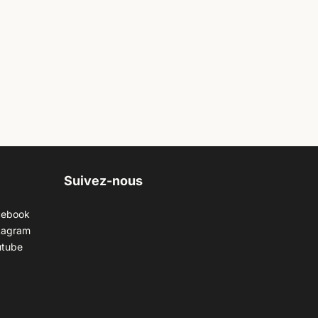
Suivez-nous
cebook
tagram
utube