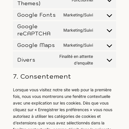
service
Themes)
Consent
wordpress
to
Google Fonts
Marketing/Suivi
service
Consent
divi-
to
Google
(elegant-
Marketing/Suivi
service
reCAPTCHA
Consent
themes)
google-
to
Google Maps
fonts
Marketing/Suivi
service
Consent
google-
to
Finalité en attente
Divers
recaptcha
service
Consent
d’enquête
google-
to
7. Consentement
maps
service
divers
Lorsque vous visitez notre site web pour la première
fois, nous vous montrerons une fenêtre contextuelle
avec une explication sur les cookies. Dès que vous
cliquez sur « Enregistrer les préférences » vous nous
autorisez à utiliser les catégories de cookies et
d’extensions que vous avez sélectionnés dans la