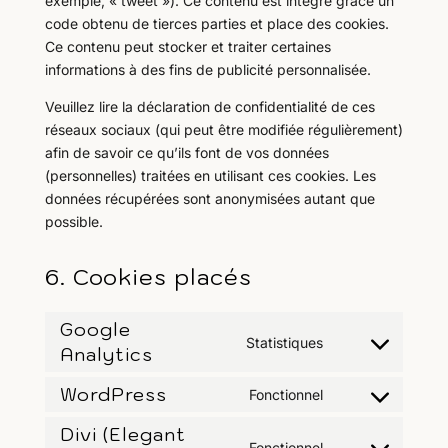
exemple, « tweet »). Ce contenu est intégré grâce un
code obtenu de tierces parties et place des cookies.
Ce contenu peut stocker et traiter certaines
informations à des fins de publicité personnalisée.
Veuillez lire la déclaration de confidentialité de ces
réseaux sociaux (qui peut être modifiée régulièrement)
afin de savoir ce qu’ils font de vos données
(personnelles) traitées en utilisant ces cookies. Les
données récupérées sont anonymisées autant que
possible.
6. Cookies placés
Google
Statistiques
Analytics
Consent
to
WordPress
Fonctionnel
service
Consent
google-
to
Divi (Elegant
analytics
Fonctionnel