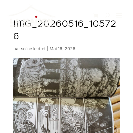
IMG_20260516_10572
6
par
soline le dret
|
Mai 16, 2026