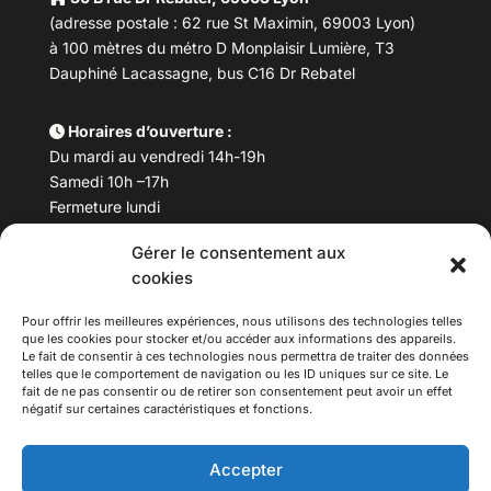
(adresse postale : 62 rue St Maximin, 69003 Lyon)
à 100 mètres du métro D Monplaisir Lumière, T3
Dauphiné Lacassagne, bus C16 Dr Rebatel
Horaires d’ouverture :
Du mardi au vendredi 14h-19h
Samedi 10h –17h
Fermeture lundi
Gérer le consentement aux
Téléphone :
04 78 53 06 40
cookies
Email :
maisondesculturesasiatiques@asiexpo.com
Pour offrir les meilleures expériences, nous utilisons des technologies telles
que les cookies pour stocker et/ou accéder aux informations des appareils.
Le fait de consentir à ces technologies nous permettra de traiter des données
telles que le comportement de navigation ou les ID uniques sur ce site. Le
fait de ne pas consentir ou de retirer son consentement peut avoir un effet
négatif sur certaines caractéristiques et fonctions.
Accepter