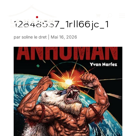
12848537_1rll66jc_1
par
soline le dret
|
Mai 16, 2026