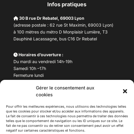
Infos pratiques
30 B rue Dr Rebatel, 69003 Lyon
(adresse postale : 62 rue St Maximin, 69003 Lyon)
à 100 mètres du métro D Monplaisir Lumière, T3
Dauphiné Lacassagne, bus C16 Dr Rebatel
Horaires d’ouverture :
Du mardi au vendredi 14h-19h
Samedi 10h –17h
Fermeture lundi
Gérer le consentement aux
Téléphone :
04 78 53 06 40
cookies
Email :
maisondesculturesasiatiques@asiexpo.com
Pour offrir les meilleures expériences, nous utilisons des technologies telles
que les cookies pour stocker et/ou accéder aux informations des appareils.
Le fait de consentir à ces technologies nous permettra de traiter des données
telles que le comportement de navigation ou les ID uniques sur ce site. Le
fait de ne pas consentir ou de retirer son consentement peut avoir un effet
négatif sur certaines caractéristiques et fonctions.