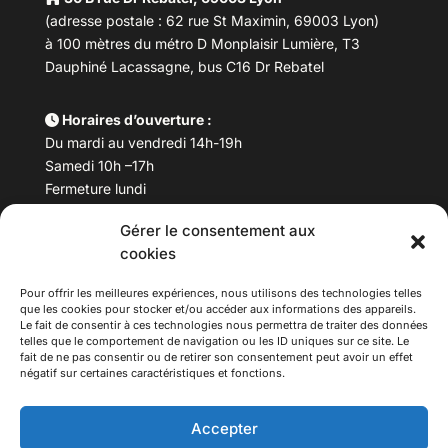
(adresse postale : 62 rue St Maximin, 69003 Lyon)
à 100 mètres du métro D Monplaisir Lumière, T3
Dauphiné Lacassagne, bus C16 Dr Rebatel
Horaires d’ouverture :
Du mardi au vendredi 14h-19h
Samedi 10h –17h
Fermeture lundi
Gérer le consentement aux
Téléphone :
04 78 53 06 40
cookies
Email :
maisondesculturesasiatiques@asiexpo.com
Pour offrir les meilleures expériences, nous utilisons des technologies telles
que les cookies pour stocker et/ou accéder aux informations des appareils.
Le fait de consentir à ces technologies nous permettra de traiter des données
telles que le comportement de navigation ou les ID uniques sur ce site. Le
fait de ne pas consentir ou de retirer son consentement peut avoir un effet
négatif sur certaines caractéristiques et fonctions.
Accepter