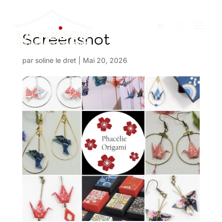
Screenshot
par
soline le dret
|
Mai 20, 2026