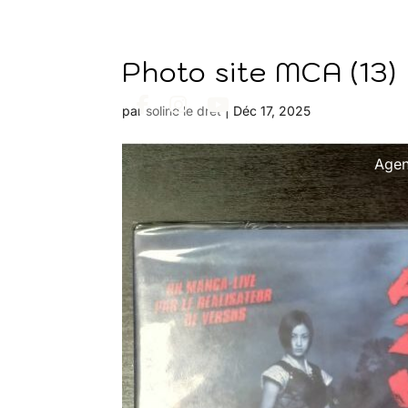
Photo site MCA (13)
par
soline le dret
|
Déc 17, 2025
Age