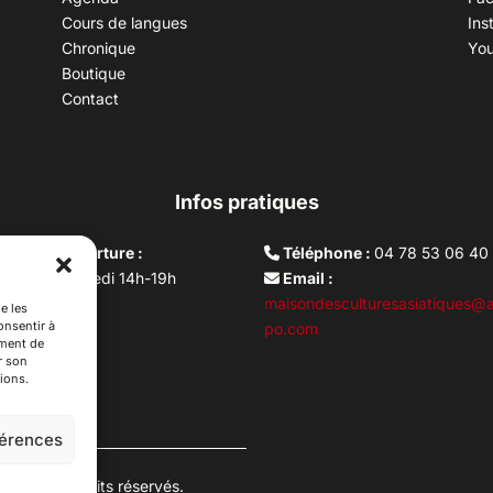
Cours de langues
Ins
Chronique
Yo
Boutique
Contact
Infos pratiques
aires d’ouverture :
Téléphone :
04 78 53 06 40
rdi au vendredi 14h-19h
Email :
i 10h –17h
maisondesculturesasiatiques@a
e les
onsentir à
ture lundi
po.com
ement de
r son
ions.
férences
es. Tous droits réservés.