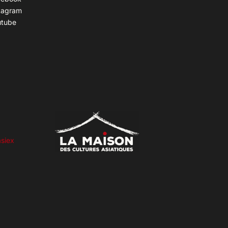
tagram
utube
siex