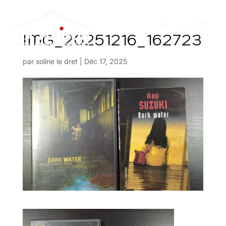
IMG_20251216_162723
par
soline le dret
|
Déc 17, 2025