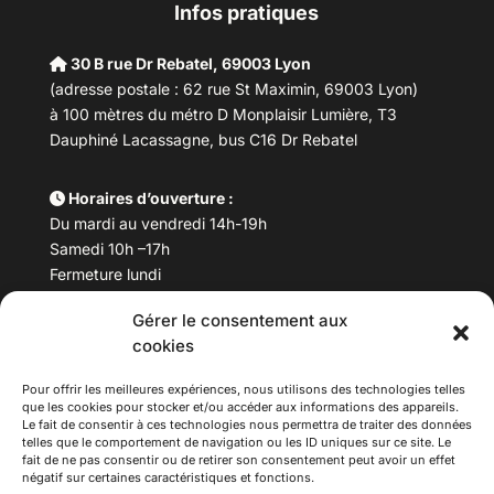
Infos pratiques
30 B rue Dr Rebatel, 69003 Lyon
(adresse postale : 62 rue St Maximin, 69003 Lyon)
à 100 mètres du métro D Monplaisir Lumière, T3
Dauphiné Lacassagne, bus C16 Dr Rebatel
Horaires d’ouverture :
Du mardi au vendredi 14h-19h
Samedi 10h –17h
Fermeture lundi
Gérer le consentement aux
Téléphone :
04 78 53 06 40
cookies
Email :
maisondesculturesasiatiques@asiexpo.com
Pour offrir les meilleures expériences, nous utilisons des technologies telles
que les cookies pour stocker et/ou accéder aux informations des appareils.
Le fait de consentir à ces technologies nous permettra de traiter des données
telles que le comportement de navigation ou les ID uniques sur ce site. Le
fait de ne pas consentir ou de retirer son consentement peut avoir un effet
négatif sur certaines caractéristiques et fonctions.