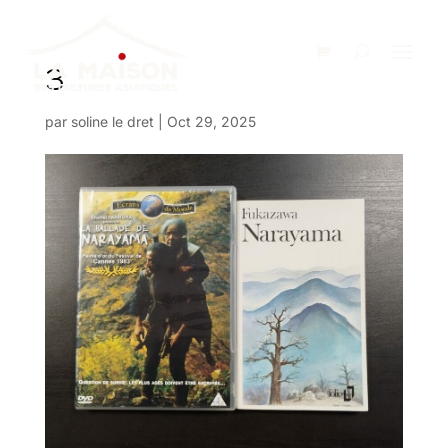
3
par
soline le dret
|
Oct 29, 2025