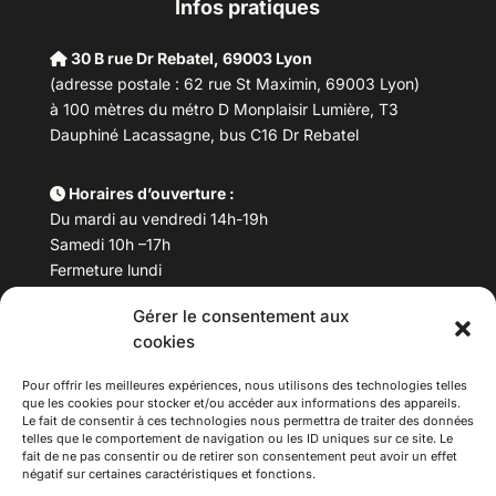
Infos pratiques
30 B rue Dr Rebatel, 69003 Lyon
(adresse postale : 62 rue St Maximin, 69003 Lyon)
à 100 mètres du métro D Monplaisir Lumière, T3
Dauphiné Lacassagne, bus C16 Dr Rebatel
Horaires d’ouverture :
Du mardi au vendredi 14h-19h
Samedi 10h –17h
Fermeture lundi
Gérer le consentement aux
Téléphone :
04 78 53 06 40
cookies
Email :
maisondesculturesasiatiques@asiexpo.com
Pour offrir les meilleures expériences, nous utilisons des technologies telles
que les cookies pour stocker et/ou accéder aux informations des appareils.
Le fait de consentir à ces technologies nous permettra de traiter des données
telles que le comportement de navigation ou les ID uniques sur ce site. Le
fait de ne pas consentir ou de retirer son consentement peut avoir un effet
négatif sur certaines caractéristiques et fonctions.