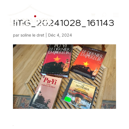
IMG_20241028_161143
par
soline le dret
|
Déc 4, 2024