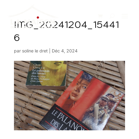
IMG_20241204_15441
6
par
soline le dret
|
Déc 4, 2024