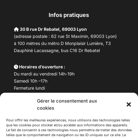
Infos pratiques
30 B rue Dr Rebatel, 69003 Lyon
(adresse postale : 62 rue St Maximin, 69003 Lyon)
à 100 mètres du métro D Monplaisir Lumière, T3
Dauphiné Lacassagne, bus C16 Dr Rebatel
Horaires d’ouverture :
Du mardi au vendredi 14h-19h
Samedi 10h –17h
Fermeture lundi
Gérer le consentement aux
Téléphone :
04 78 53 06 40
cookies
Email :
maisondesculturesasiatiques@asiexpo.com
Pour offrir les meilleures expériences, nous utilisons des technologies telles
que les cookies pour stocker et/ou accéder aux informations des appareils.
Le fait de consentir à ces technologies nous permettra de traiter des données
telles que le comportement de navigation ou les ID uniques sur ce site. Le