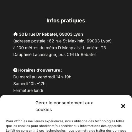
Infos pratiques
30 B rue Dr Rebatel, 69003 Lyon
(adresse postale : 62 rue St Maximin, 69003 Lyon)
à 100 mètres du métro D Monplaisir Lumière, T3
Dauphiné Lacassagne, bus C16 Dr Rebatel
Horaires d’ouverture :
Du mardi au vendredi 14h-19h
Samedi 10h –17h
Fermeture lundi
Gérer le consentement aux
Téléphone :
04 78 53 06 40
cookies
Email :
maisondesculturesasiatiques@asiexpo.com
Pour offrir les meilleures expériences, nous utilisons des technologies telles
que les cookies pour stocker et/ou accéder aux informations des appareils.
Le fait de consentir à ces technologies nous permettra de traiter des données