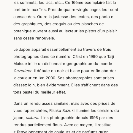
les sommets, les lacs, etc… Ce 16ème exemplaire
fait la
part belle aux îles.
Près de quatre-vingts pages leur sont
consacrées. Outre la justesse des textes, des photo et
des graphiques, des croquis ou des planches de
botanique ouvrent aussi au lecteur les pistes d’un plaisir
sans cesse renouvelé.
Le Japon apparaît essentiellement au travers de trois
photographes dans ce numéro. C’est en 1990
que
Taiji
Matsue initie un dictionnaire géographique du monde :
Gazetteer
. Il débute en noir e
t
blanc pour enfin aborder
la couleur en l’an 2000. Ses photographies sont prises
d’assez loin, bien évidemment. Elles s’affichent dans des
tons pastel du meilleur effet.
Dans un rendu assez similaire, mais avec des prises de
vues rapprochées, Risaku Suzuki illumine les cerisiers du
japon,
sakura
. Il les photographie depuis 1995 par des
rendus partiellement flous.
Avec
ce moyen, il restitue
« l’enveloppement de couleurs et de parfums qu’on