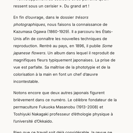
ressent sous un cerisier ». Du grand art !
En fin d’ouvrage, dans le dossier
trésors
photographiques
, nous faisons la connaissance de
Kazumasa Ogawa (1860-1929). Il a parcouru les États-
Unis afin de connaître les nouvelles techniques de
reproduction. Rentré au pays,
en 1896,
il publie
Some
japanese flowers.
U
n album
dans lequel il reproduit de
magnifiques fleurs typiquement japonaises. La prise de
vue est parfaite. Sa maîtrise de la phototypie et de la
colorisation à la main en font un chef d’œuvre
incontestable.
N
ot
ons encore
que deux autres japonais figurent
brièvement dans ce numéro. Le célèbre fondateur de la
permaculture Fukuoka Masanobu (1913-2008) et
Toshiyuki Nakagaki professeur d’éthologie physique à
l’université d’Okka
i
do.
Bien que ce travail soit déjà considérable, la revue ne