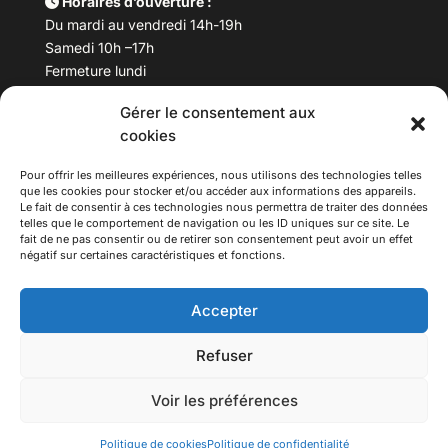
Horaires d’ouverture :
Du mardi au vendredi 14h-19h
Samedi 10h –17h
Fermeture lundi
Gérer le consentement aux
Téléphone :
04 78 53 06 40
cookies
Email :
maisondesculturesasiatiques@asiexpo.com
Pour offrir les meilleures expériences, nous utilisons des technologies telles
que les cookies pour stocker et/ou accéder aux informations des appareils.
Le fait de consentir à ces technologies nous permettra de traiter des données
telles que le comportement de navigation ou les ID uniques sur ce site. Le
fait de ne pas consentir ou de retirer son consentement peut avoir un effet
négatif sur certaines caractéristiques et fonctions.
Accepter
Refuser
© 2026 Asiexpo — Maison des Cultures Asiatiques.
Voir les préférences
Tous droits réservés.
Politique de cookies
Politique de confidentialité