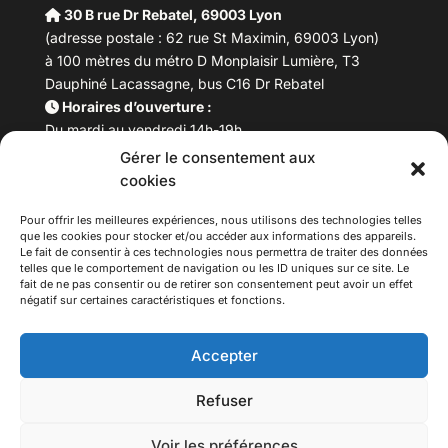
30 B rue Dr Rebatel, 69003 Lyon
(adresse postale : 62 rue St Maximin, 69003 Lyon)
à 100 mètres du métro D Monplaisir Lumière, T3
Dauphiné Lacassagne, bus C16 Dr Rebatel
Horaires d’ouverture :
Du mardi au vendredi 14h-19h
Samedi 10h –17h
Gérer le consentement aux
Fermeture lundi
cookies
Téléphone :
04 78 53 06 40
Email :
maisondesculturesasiatiques@asiexpo.com
Pour offrir les meilleures expériences, nous utilisons des technologies telles
que les cookies pour stocker et/ou accéder aux informations des appareils.
Le fait de consentir à ces technologies nous permettra de traiter des données
telles que le comportement de navigation ou les ID uniques sur ce site. Le
fait de ne pas consentir ou de retirer son consentement peut avoir un effet
négatif sur certaines caractéristiques et fonctions.
Accepter
Refuser
© 2026 Asiexpo — Maison des Cultures Asiatiques.
Voir les préférences