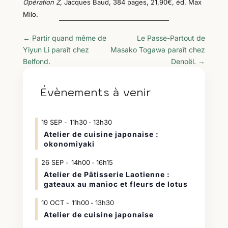
Opération Z,
Jacques Baud, 384 pages, 21,90€, éd. Max
Milo.
←
Partir quand même de
Le Passe-Partout de
Yiyun Li paraît chez
Masako Togawa paraît chez
Belfond.
Denoël.
→
Évènements à venir
19
SEP
11h30
13h30
-
Atelier de cuisine japonaise :
okonomiyaki
26
SEP
14h00
16h15
-
Atelier de Pâtisserie Laotienne :
gateaux au manioc et fleurs de lotus
10
OCT
11h00
13h30
-
Atelier de cuisine japonaise