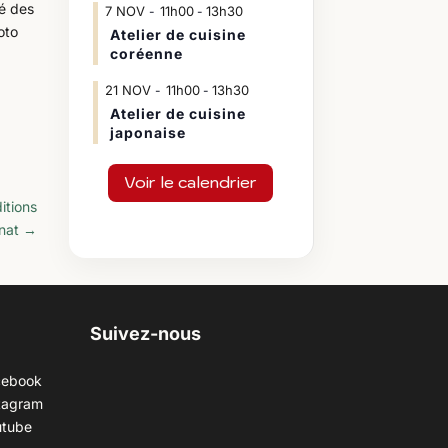
té des
7
NOV
11h00
13h30
-
oto
Atelier de cuisine
coréenne
21
NOV
11h00
13h30
-
Atelier de cuisine
japonaise
Voir le calendrier
itions
nat
→
Suivez-nous
cebook
tagram
utube