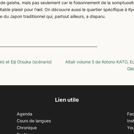
er de geisha, mais pas seulement car le foisonnement de la somptuosi
able plaisir pour l’œil. On découvre aussi le quartier spécifique à Ky
du Japon traditionnel qui, partout ailleurs, a disparu.
 et Eiji Otsuka (scénario)
Altaïr volume 5 de Kotono KATO, Ed
Glé
Lien utile
Agenda
Fa
Cours de langues
Ins
Chronique
Yo