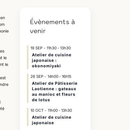
 en
Évènements à
nom
venir
monie
19
SEP
11h30
13h30
-
ses
Atelier de cuisine
t le
japonaise :
nt le
okonomiyaki
26
SEP
14h00
16h15
-
 est
Atelier de Pâtisserie
indre
Laotienne : gateaux
au manioc et fleurs
de lotus
t
été
10
OCT
11h00
13h30
-
Atelier de cuisine
japonaise