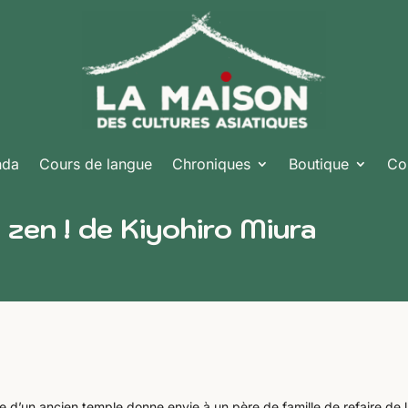
nda
Cours de langue
Chroniques
Boutique
Co
 zen ! de Kiyohiro Miura
 d’un ancien temple donne envie à un père de famille de refaire de 