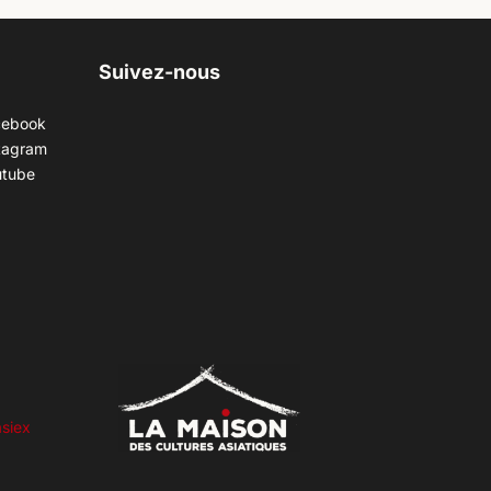
Suivez-nous
cebook
tagram
utube
siex