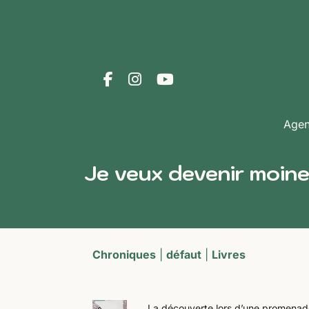
Age
Je veux devenir moine
Chroniques
|
défaut
|
Livres
La découverte lors d’une promenade