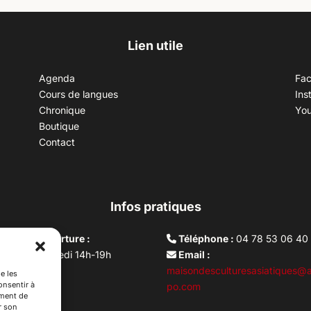
Lien utile
Agenda
Fa
Cours de langues
Ins
Chronique
Yo
Boutique
Contact
Infos pratiques
aires d’ouverture :
Téléphone :
04 78 53 06 40
rdi au vendredi 14h-19h
Email :
i 10h –17h
maisondesculturesasiatiques@a
e les
onsentir à
ture lundi
po.com
ement de
r son