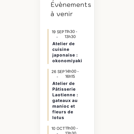
Évènements
à venir
11h30
19
SEP
-
13h30
Atelier de
cuisine
japonaise :
okonomiyaki
14h00
26
SEP
-
16h15
Atelier de
Pâtisserie
Laotienne :
gateaux au
manioc et
fleurs de
lotus
11h00
10
OCT
-
13h30