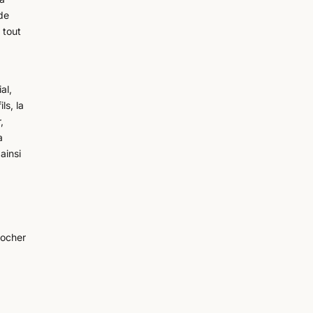
 de
 tout
al,
ls, la
,
a
ainsi
Docher