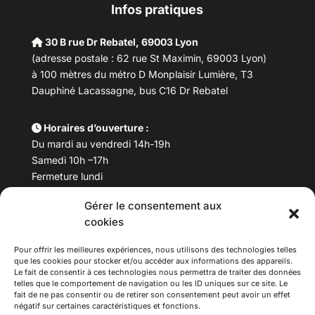
Infos pratiques
30 B rue Dr Rebatel, 69003 Lyon
(adresse postale : 62 rue St Maximin, 69003 Lyon)
à 100 mètres du métro D Monplaisir Lumière, T3
Dauphiné Lacassagne, bus C16 Dr Rebatel
Horaires d’ouverture :
Du mardi au vendredi 14h-19h
Samedi 10h –17h
Fermeture lundi
Gérer le consentement aux
Téléphone :
04 78 53 06 40
cookies
Email :
maisondesculturesasiatiques@asiexpo.com
Pour offrir les meilleures expériences, nous utilisons des technologies telles
que les cookies pour stocker et/ou accéder aux informations des appareils.
Le fait de consentir à ces technologies nous permettra de traiter des données
telles que le comportement de navigation ou les ID uniques sur ce site. Le
fait de ne pas consentir ou de retirer son consentement peut avoir un effet
négatif sur certaines caractéristiques et fonctions.