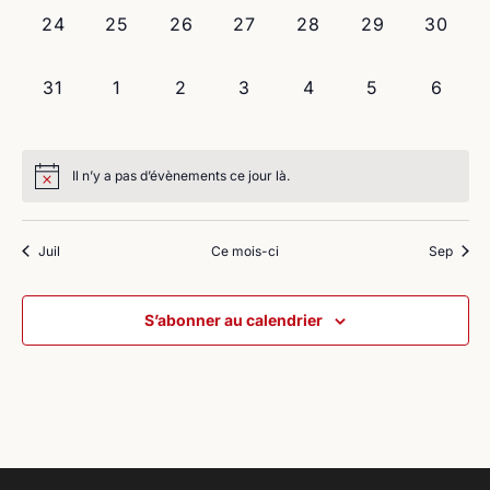
0
0
0
0
0
0
0
24
25
26
27
28
29
30
évènement,
évènement,
évènement,
évènement,
évènement,
évènement,
évènem
0
0
0
0
0
0
0
31
1
2
3
4
5
6
évènement,
évènement,
évènement,
évènement,
évènement,
évènement,
évène
Il n’y a pas d’évènements ce jour là.
Juil
Ce mois-ci
Sep
S’abonner au calendrier