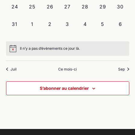
0
0
0
0
0
0
0
24
25
26
27
28
29
30
évènement,
évènement,
évènement,
évènement,
évènement,
évènement,
évènem
0
0
0
0
0
0
0
31
1
2
3
4
5
6
évènement,
évènement,
évènement,
évènement,
évènement,
évènement,
évène
Il n’y a pas d’évènements ce jour là.
Juil
Ce mois-ci
Sep
S’abonner au calendrier