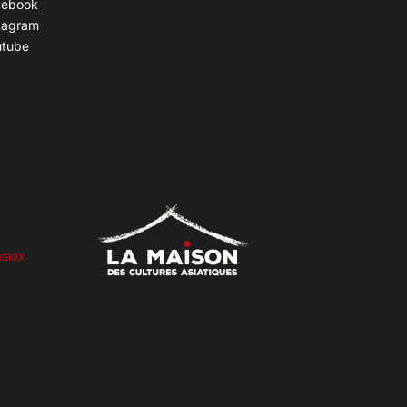
cebook
tagram
utube
siex