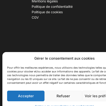
Mentions légales
Politique de confidentialité
Politique de cookies
CGV
30 B rue Dr Rebatel, 69003 Lyon
Hor
Gérer le consentement aux cookies
(adresse postale : 62 rue St
Du ma
Maximin, 69003 Lyon)
Samed
Pour offrir les meilleures expériences, nous utilisons des technologies telles qu
cookies pour stocker et/ou accéder aux informations des appareils. Le fait de c
à 100 mètres du métro D Monplaisir
Ferme
ces technologies nous permettra de traiter des données telles que le comport
Lumière, T3 Dauphiné Lacassagne,
navigation ou les ID uniques sur ce site. Le fait de ne pas consentir ou de retire
bus C16 Dr Rebatel
consentement peut avoir un effet négatif sur certaines caractéristiques et fonct
Accepter
Refuser
Voir les pré
© 2026 Asiexpo — Maison des Cultures Asiatiqu