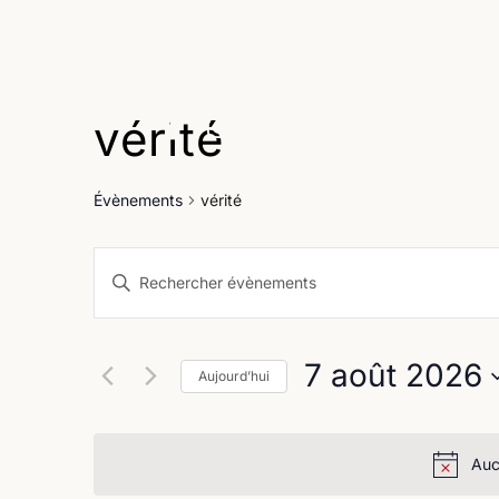
vérité
Age
Évènements
vérité
Recherche
Saisir
et
mot-
clé.
navigation
Rechercher
7 août 2026
Évènements
Aujourd’hui
de
par
Sélectionnez
vues
mot-
une
clé.
Évènements
date.
Auc