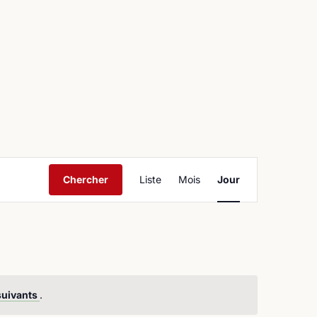
ntact
Navigation
Chercher
Liste
Mois
Jour
de
vues
Évènement
suivants
.