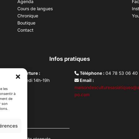
Agenda
Fa
Cours de langues
Ins
Chronique
Yo
Boutique
Contact
Infos pratiques
aires d’ouverture :
Téléphone :
04 78 53 06 40
rdi au vendredi 14h-19h
Email :
i 10h –17h
maisondesculturesasiatiques@a
e les
onsentir à
ture lundi
po.com
ement de
r son
ions.
férences
es. Tous droits réservés.