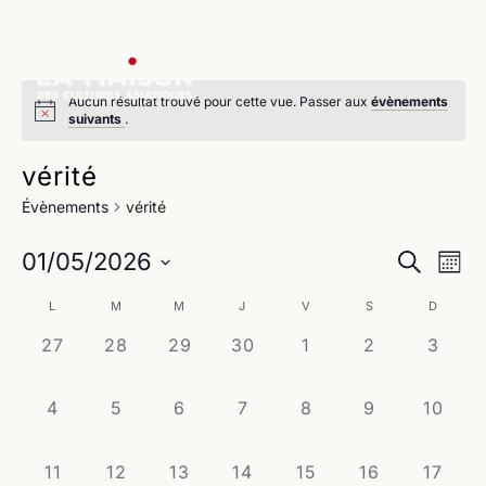
Aucun résultat trouvé pour cette vue. Passer aux
évènements
suivants
.
vérité
Évènements
vérité
Na
Reche
01/05/2026
Recherche
Mois
de
Sélectionnez
et
Calendrier
L
M
M
J
V
S
D
une
vu
navig
date.
0
0
0
0
0
0
0
27
28
29
30
1
2
3
de
Év
évènement,
évènement,
évènement,
évènement,
évènement,
évènement,
évène
de
Évènements
0
0
0
0
0
0
0
4
5
6
7
8
9
10
vues
évènement,
évènement,
évènement,
évènement,
évènement,
évènement,
évènem
Évène
0
0
0
0
0
0
0
11
12
13
14
15
16
17