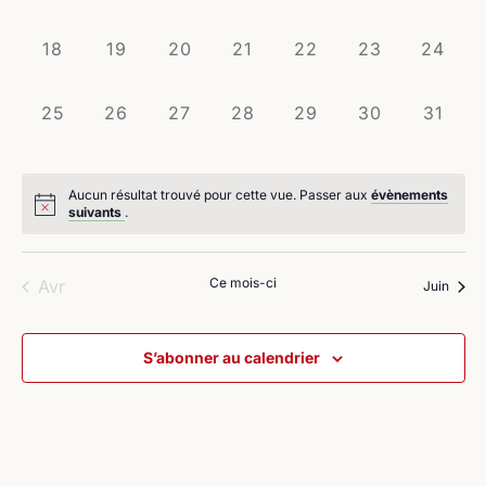
évènement,
évènement,
évènement,
évènement,
évènement,
évènement,
évènem
0
0
0
0
0
0
0
18
19
20
21
22
23
24
évènement,
évènement,
évènement,
évènement,
évènement,
évènement,
évènem
0
0
0
0
0
0
0
25
26
27
28
29
30
31
évènement,
évènement,
évènement,
évènement,
évènement,
évènement,
évènem
Aucun résultat trouvé pour cette vue. Passer aux
évènements
suivants
.
Ce mois-ci
Avr
Juin
S’abonner au calendrier