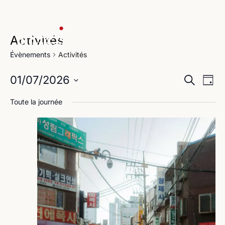
Activités
Évènements
Activités
Na
Reche
01/07/2026
Recherche
Jour
de
Sélectionnez
et
Toute la journée
une
vu
navig
date.
Év
de
vues
Évène