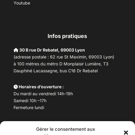
Youtube
Infos pratiques
30 B rue Dr Rebatel, 69003 Lyon
(adresse postale : 62 rue St Maximin, 69003 Lyon)
à 100 mètres du métro D Monplaisir Lumière, T3
Dauphiné Lacassagne, bus C16 Dr Rebatel
Horaires d’ouverture :
Du mardi au vendredi 14h-19h
Samedi 10h –17h
Fermeture lundi
Téléphone :
04 78 53 06 40
Gérer le consentement aux
Email :
maisondesculturesasiatiques@asiexpo.com