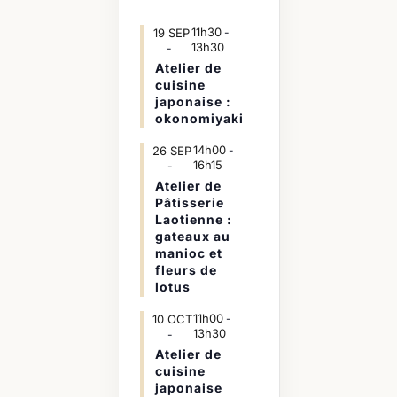
11h30
19
SEP
-
13h30
Atelier de
cuisine
japonaise :
okonomiyaki
14h00
26
SEP
-
16h15
Atelier de
Pâtisserie
Laotienne :
gateaux au
manioc et
fleurs de
lotus
11h00
10
OCT
-
13h30
Atelier de
cuisine
japonaise