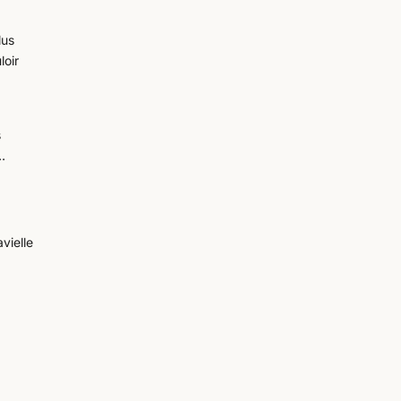
lus
loir
s
à…
vielle