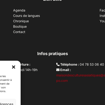
Agenda
Fa
Cours de langues
Ins
Chronique
Yo
Boutique
Contact
Infos pratiques
aires d’ouverture :
Téléphone :
04 78 53 06 40
rdi au vendredi 14h-19h
Email :
i 10h –17h
maisondesculturesasiatiques@a
e les
onsentir à
ture lundi
po.com
ement de
r son
ions.
férences