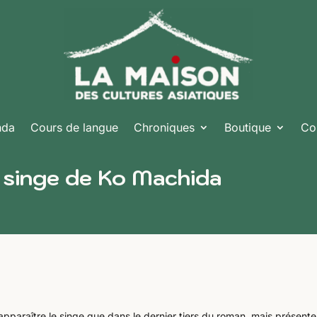
nda
Cours de langue
Chroniques
Boutique
Co
n singe de Ko Machida
apparaître le singe que dans le dernier tiers du roman, mais présente