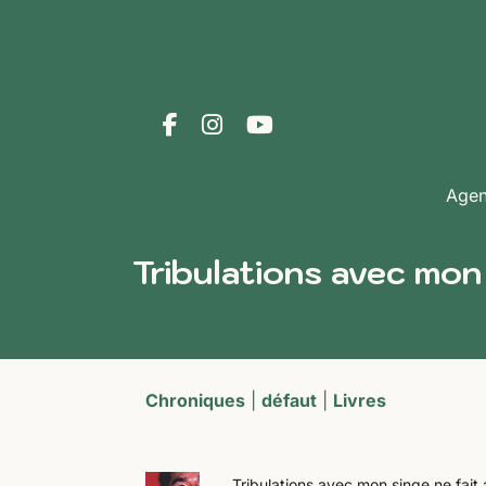
Age
Tribulations avec mo
Chroniques
|
défaut
|
Livres
Tribulations avec mon singe ne fait 