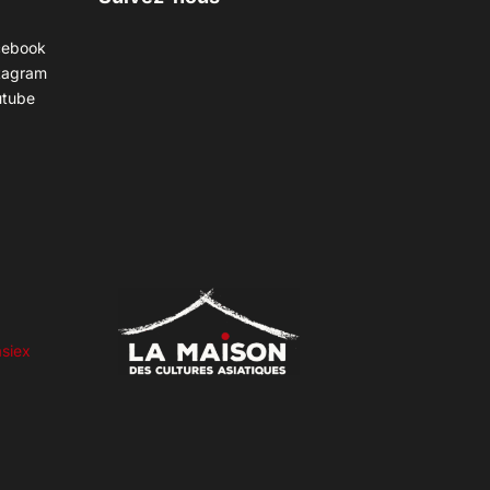
cebook
tagram
utube
siex