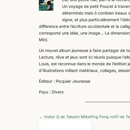
Un voyage de petit Poucet à travers 
déterminés mais ô combien beaux ser
signe, et plus particulièrement l’i
différence entre l’écriture occidentale et la call
correspond une idée, une image… La dimension es
Min).
Un nouvel album jeunesse à faire partager de t
Lecture, rêve et jeux sont ici réunis puisque l’a
Louis, est reconnue dans le monde de l’édition j
d’illustrations mêlant matériaux, collages, dess
Éditeur : Picquier Jeunesse
Pays : Divers
←
Visitor Q de Takashi Miike
Ping Pong vol01 de T