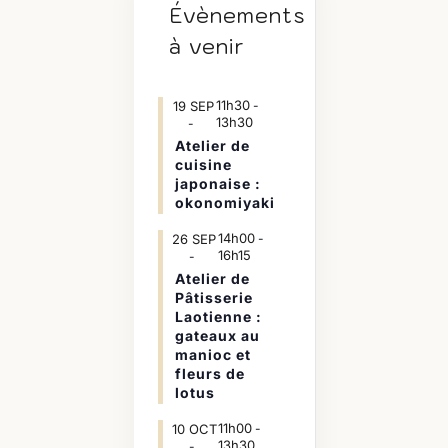
Évènements
à venir
11h30
19
SEP
-
13h30
Atelier de
cuisine
japonaise :
okonomiyaki
14h00
26
SEP
-
16h15
Atelier de
Pâtisserie
Laotienne :
gateaux au
manioc et
fleurs de
lotus
11h00
10
OCT
-
13h30