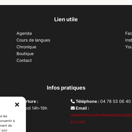
Lien utile
Agenda
Fa
Cours de langues
Ins
Chronique
Yo
Boutique
Contact
Infos pratiques
aires d’ouverture :
Téléphone :
04 78 53 06 40
rdi au vendredi 14h-19h
Email :
i 10h –17h
maisondesculturesasiatiques@a
e les
onsentir à
ture lundi
po.com
ement de
r son