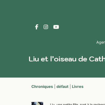
Age
Liu et l’oiseau de Cat
Chroniques
|
défaut
|
Livres
Liu, une petite fille, part à la rec