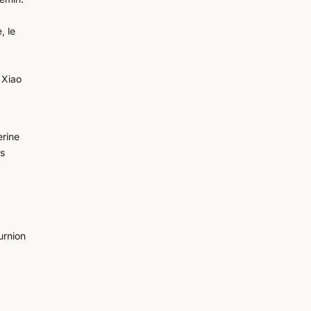
, le
 Xiao
erine
es
urnion