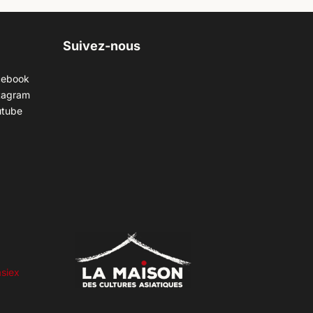
Suivez-nous
cebook
tagram
utube
siex