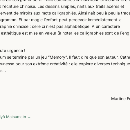
l’écriture chinoise. Les dessins simples, naïfs aux traits acérés et
vent de miroirs aux mots calligraphiés. Ainsi naît peu à peu la trace
déogramme. Et par magie l’enfant peut percevoir immédiatement la
igraphie chinoise : celle ci n’est pas alphabétique. A un caractère
thétique est mise en valeur (à noter les calligraphies sont de Feng
oute urgence !
lbum se termine par un jeu “Memory”. Il faut dire que son auteur, Cath
eunesse pour son extrême créativité : elle explore diverses techniqu
ins…
Martine F
aiyô Matsumoto
→