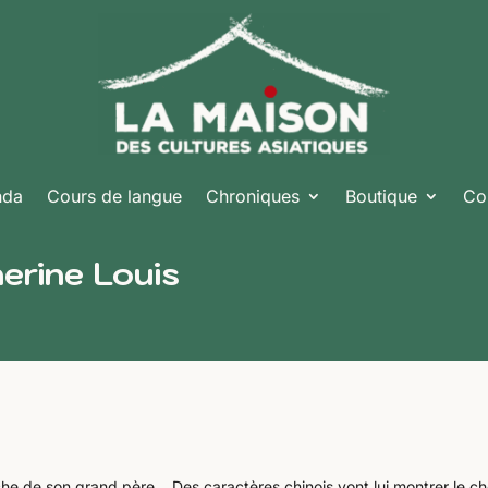
nda
Cours de langue
Chroniques
Boutique
Co
herine Louis
herche de son grand père… Des caractères chinois vont lui montrer le c