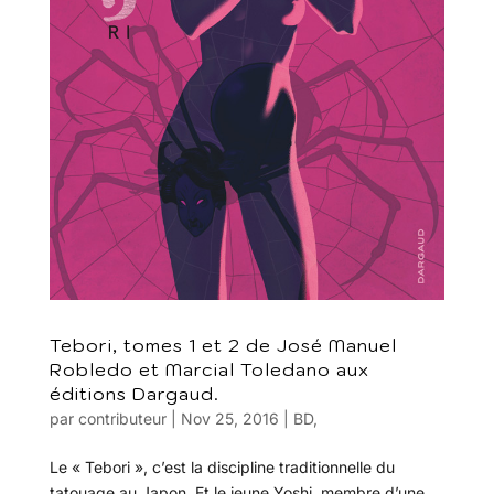
Tebori, tomes 1 et 2 de José Manuel
Robledo et Marcial Toledano aux
éditions Dargaud.
par
contributeur
|
Nov 25, 2016
|
BD
,
Le « Tebori », c’est la discipline traditionnelle du
tatouage au Japon. Et le jeune Yoshi, membre d’une