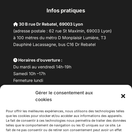
Infos pratiques
30 B rue Dr Rebatel, 69003 Lyon
(adresse postale : 62 rue St Maximin, 69003 Lyon)
à 100 mètres du métro D Monplaisir Lumière, T3
Dauphiné Lacassagne, bus C16 Dr Rebatel
Horaires d’ouverture :
Du mardi au vendredi 14h-19h
Samedi 10h –17h
Fermeture lundi
Gérer le consentement aux
Téléphone :
04 78 53 06 40
cookies
Email :
maisondesculturesasiatiques@asiexpo.com
Pour offrir les meilleures expériences, nous utilisons des technologies telles
que les cookies pour stocker et/ou accéder aux informations des appareils.
Le fait de consentir à ces technologies nous permettra de traiter des données
telles que le comportement de navigation ou les ID uniques sur ce site. Le
fait de ne pas consentir ou de retirer son consentement peut avoir un effet