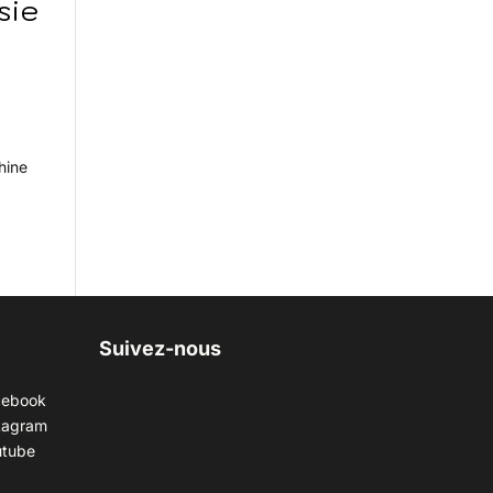
sie
hine
Suivez-nous
cebook
tagram
utube