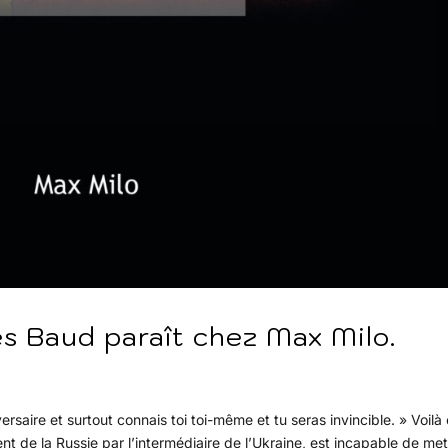
s Baud paraît chez Max Milo.
ersaire et surtout connais toi toi-même et tu seras invincible. » Voilà
t de la Russie par l’intermédiaire de l’Ukraine, est incapable de met