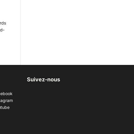
ards
nd-
Suivez-nous
cebook
tagram
utube