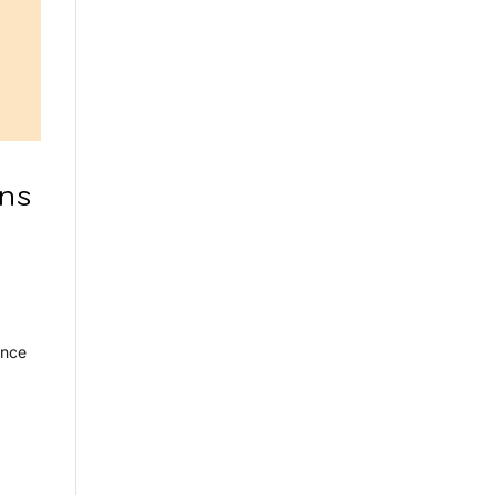
ns
ance