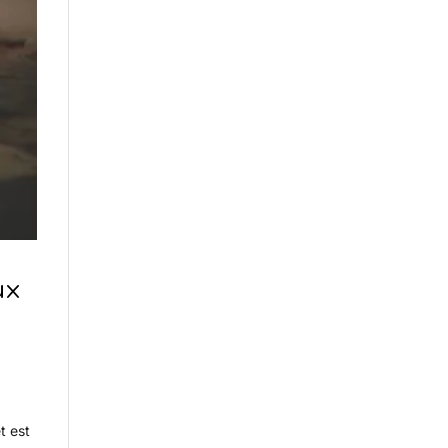
ux
t est