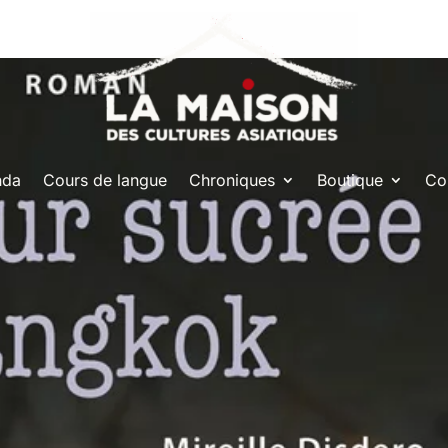
nda
Cours de langue
Chroniques
Boutique
Co