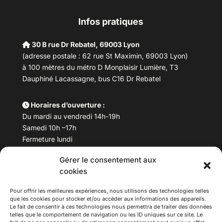
Infos pratiques
30 B rue Dr Rebatel, 69003 Lyon
(adresse postale : 62 rue St Maximin, 69003 Lyon)
à 100 mètres du métro D Monplaisir Lumière, T3
Dauphiné Lacassagne, bus C16 Dr Rebatel
Horaires d’ouverture :
Du mardi au vendredi 14h-19h
Samedi 10h –17h
Fermeture lundi
Gérer le consentement aux
Téléphone :
04 78 53 06 40
cookies
Email :
maisondesculturesasiatiques@asiexpo.com
Pour offrir les meilleures expériences, nous utilisons des technologies telles
que les cookies pour stocker et/ou accéder aux informations des appareils.
Le fait de consentir à ces technologies nous permettra de traiter des données
telles que le comportement de navigation ou les ID uniques sur ce site. Le