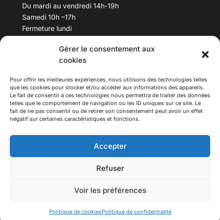
Du mardi au vendredi 14h-19h
Samedi 10h –17h
Fermeture lundi
Gérer le consentement aux
Téléphone :
04 78 53 06 40
cookies
Email :
maisondesculturesasiatiques@asiexpo.com
Pour offrir les meilleures expériences, nous utilisons des technologies telles
que les cookies pour stocker et/ou accéder aux informations des appareils.
Le fait de consentir à ces technologies nous permettra de traiter des données
telles que le comportement de navigation ou les ID uniques sur ce site. Le
fait de ne pas consentir ou de retirer son consentement peut avoir un effet
négatif sur certaines caractéristiques et fonctions.
Accepter
Refuser
© 2026 Asiexpo — Maison des Cultures Asiatiques.
Voir les préférences
Tous droits réservés.
Politique de cookies
Politique de confidentialité