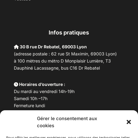
Infos pratiques
30 B rue Dr Rebatel, 69003 Lyon
(adresse postale : 62 rue St Maximin, 69003 Lyon)
à 100 mètres du métro D Monplaisir Lumière, T3
Dauphiné Lacassagne, bus C16 Dr Rebatel
Horaires d’ouverture :
Du mardi au vendredi 14h-19h
Samedi 10h –17h
Fermeture lundi
Gérer le consentement aux
Téléphone :
04 78 53 06 40
cookies
Email :
maisondesculturesasiatiques@asiexpo.com
Pour offrir les meilleures expériences, nous utilisons des technologies telles