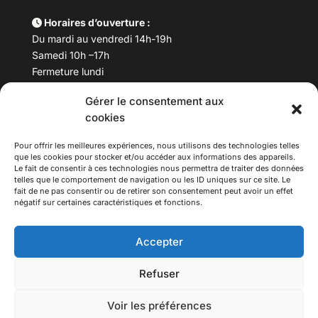
Horaires d’ouverture :
Du mardi au vendredi 14h-19h
Samedi 10h –17h
Fermeture lundi
Gérer le consentement aux
Téléphone :
04 78 53 06 40
cookies
Email :
maisondesculturesasiatiques@asiexpo.com
Pour offrir les meilleures expériences, nous utilisons des technologies telles
que les cookies pour stocker et/ou accéder aux informations des appareils.
Le fait de consentir à ces technologies nous permettra de traiter des données
telles que le comportement de navigation ou les ID uniques sur ce site. Le
fait de ne pas consentir ou de retirer son consentement peut avoir un effet
négatif sur certaines caractéristiques et fonctions.
Accepter
Refuser
© 2026 Asiexpo — Maison des Cultures Asiatiques.
Voir les préférences
Tous droits réservés.