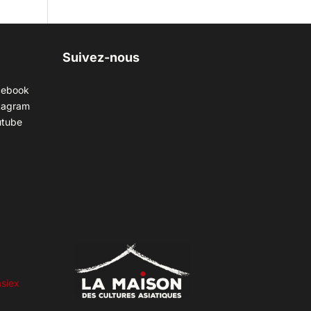
Suivez-nous
cebook
tagram
utube
siex