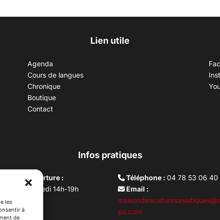
Lien utile
Agenda
Fa
Cours de langues
Ins
Chronique
Yo
Boutique
Contact
Infos pratiques
aires d’ouverture :
Téléphone :
04 78 53 06 40
rdi au vendredi 14h-19h
Email :
i 10h –17h
maisondesculturesasiatiques@a
e les
onsentir à
ture lundi
po.com
ement de