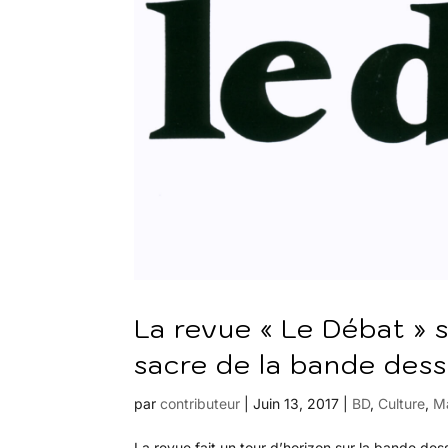
La revue « Le Débat » 
sacre de la bande dess
par
contributeur
|
Juin 13, 2017
|
BD
,
Culture
,
M
La revue fait un tour d’horizon sur la bande des