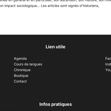
son impact sociologique… Les articles sont signés d’historiens,
Lien utile
Agenda
Fa
Cours de langues
Ins
Chronique
Yo
Boutique
Contact
Infos pratiques