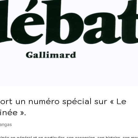
sort un numéro spécial sur « Le
inée ».
angas
sinée en général et en particulier, son ascension, son histoire, son m