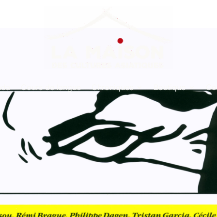
nda
Cours de langue
Chroniques
Boutique
Co