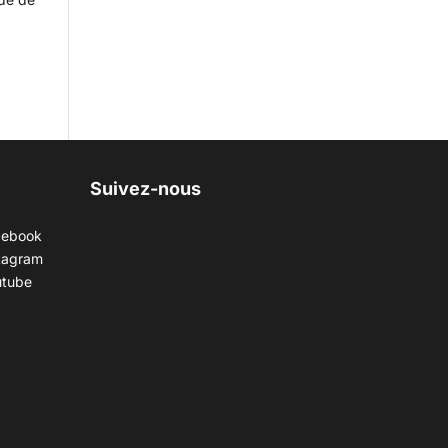
Suivez-nous
cebook
tagram
utube