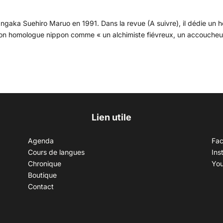
angaka Suehiro Maruo en 1991. Dans la revue (A suivre), il dédie un h
 son homologue nippon comme « un alchimiste fiévreux, un accoucheu
Lien utile
Agenda
Fa
Cours de langues
Ins
Chronique
Yo
Boutique
Contact