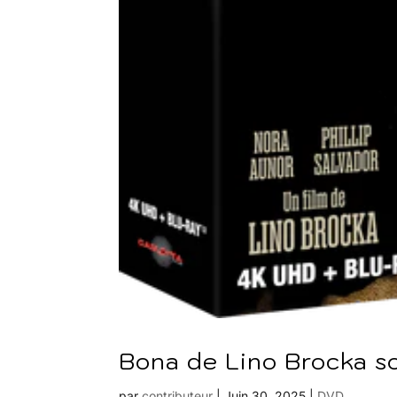
Bona de Lino Brocka so
par
contributeur
|
Juin 30, 2025
|
DVD