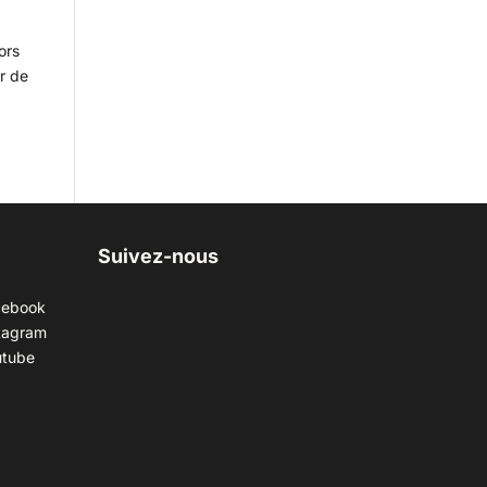
ors
r de
Suivez-nous
cebook
tagram
utube