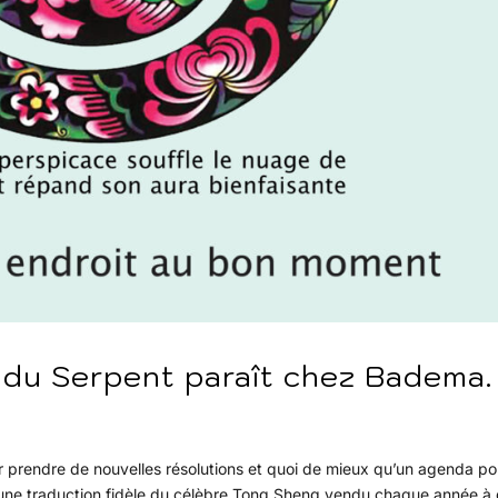
du Serpent paraît chez Badema.
prendre de nouvelles résolutions et quoi de mieux qu’un agenda po
st une traduction fidèle du célèbre Tong Sheng vendu chaque année à