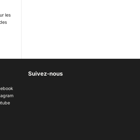
ur les
 des
Suivez-nous
cebook
tagram
utube