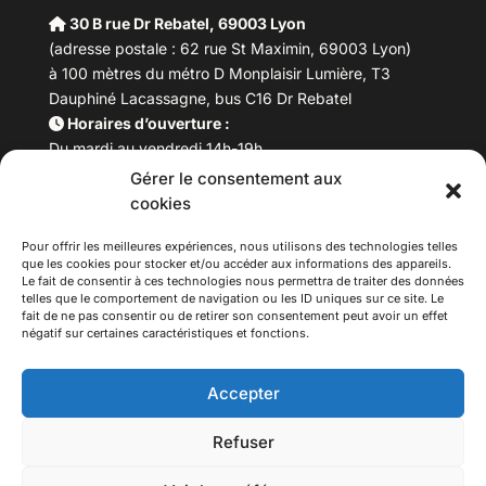
30 B rue Dr Rebatel, 69003 Lyon
(adresse postale : 62 rue St Maximin, 69003 Lyon)
à 100 mètres du métro D Monplaisir Lumière, T3
Dauphiné Lacassagne, bus C16 Dr Rebatel
Horaires d’ouverture :
Du mardi au vendredi 14h-19h
Samedi 10h –17h
Gérer le consentement aux
Fermeture lundi
cookies
Téléphone :
04 78 53 06 40
Email :
maisondesculturesasiatiques@asiexpo.com
Pour offrir les meilleures expériences, nous utilisons des technologies telles
que les cookies pour stocker et/ou accéder aux informations des appareils.
Le fait de consentir à ces technologies nous permettra de traiter des données
telles que le comportement de navigation ou les ID uniques sur ce site. Le
fait de ne pas consentir ou de retirer son consentement peut avoir un effet
négatif sur certaines caractéristiques et fonctions.
Accepter
Refuser
© 2026 Asiexpo — Maison des Cultures Asiatiques.